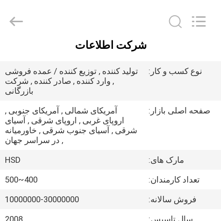
Guangzhou
Hengshengda
Machinery
Spare
Parts
Co.,Ltd.
All
شرکت اطلاعات
Rights
خانه
Reserved.
نوع کسب و کار:
تولید کننده , توزیع کننده / عمده فروشی
محصولات
, وارد کننده , صادر کننده , شرکت
بازرگانی
صفحه اصلی بازار:
آمریکای شمالی , آمریکای جنوبی ,
درباره
اروپای غربی , اروپای شرقی , آسیای
ما
شرقی , آسیای جنوب شرقی , خاورمیانه
, در سراسر جهان
مارک های:
HSD
تور
کارخانه
تعداد کارمندان:
400~500
فروش سالانه:
10000000-30000000
کنترل
سال تاسیس:
2008