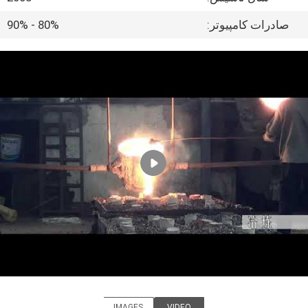
کیفیت
صادرات کامپیوتر:
80% - 90%
با
ما
تماس
بگیرید
درخواست
نقل
قول
نقشه
سایت
IMAGES
VIDEO