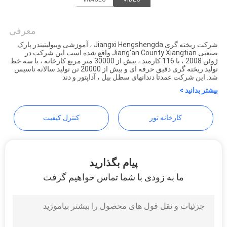
PRIVACY
Guangzhou Hengshengda
POLICY
Machinery Spare Parts
معرفی
شرکت ریخته گری Jiangxi Hengshengda ، آموزشی ویبولیتیندر پارک
Co.,Ltd
صنعتی Jiang'an County Xiangtian واقع شده است.این شرکت در
ژوئن 2008 ، با 116 کارمند ، بیش از 30000 متر مربع کارخانه ، با سه خط
تولید ریخته گری دقیق حرفه ای و بیش از 20000 تن تولید سالانه تاسیس
شد. این شرکت عمدتا دندانهای سطل بیل ، آداپتور و دند
بیشتر بدانید >
کارخانه تور
کنترل کیفیت
پیام بگذارید
ما به زودی با شما تماس خواهیم گرفت